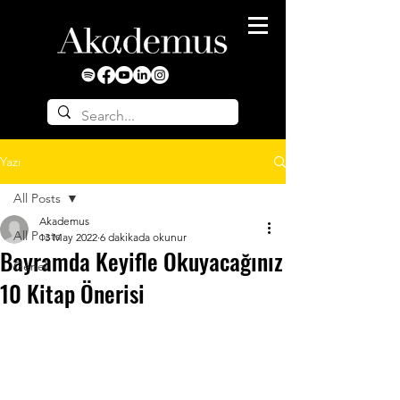
Yazı
All Posts
Akademus
All Posts
13 May 2022
6 dakikada okunur
Bayramda Keyifle Okuyacağınız
Genel
10 Kitap Önerisi