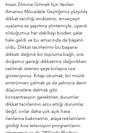
İnsan Zihnine Girmek İçin Verilen 
Amansız Mücadele Geçtiğimiz yüzyılda 
dikkat tacirliği endüstrisi, envaiçeşit 
oyalama ve şaşırtma yöntemiyle, uyanık 
olduğumuz her dakikayı bizden çalar 
hale geldi ve bu amacında da başarılı 
oldu. Dikkat tacirlerinin bu başarısı 
dikkati dağınık bir topluma bağlı, zira 
doğamız gereği dikkatimiz dağınıkken 
satılmak istenen şeye kolayca rıza 
gösteriyoruz. Kitap okumak, bir müzik 
enstrümanı çalmak ya da yalnızca derin 
düşüncelere dalmak gibi 
konsantrasyon gerektiren durumlar 
dikkat tacirlerinin arzu ettiği durumlar 
değil; onlar daha çok açık hava 
ilanlarına bakmamızı, araya reklamların 
girdiği kısa televizyon programlarını 
izlememizi ya da “90‘larda Playboy 