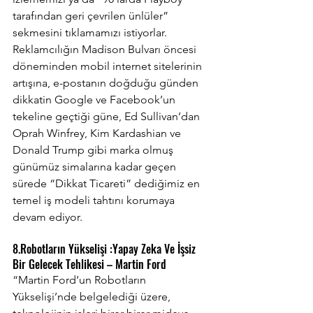
tarafından geri çevrilen ünlüler” 
sekmesini tıklamamızı istiyorlar. 
Reklamcılığın Madison Bulvarı öncesi 
döneminden mobil internet sitelerinin 
artışına, e-postanın doğduğu günden 
dikkatin Google ve Facebook’un 
tekeline geçtiği güne, Ed Sullivan’dan 
Oprah Winfrey, Kim Kardashian ve 
Donald Trump gibi marka olmuş 
günümüz simalarına kadar geçen 
sürede “Dikkat Ticareti” dediğimiz en 
temel iş modeli tahtını korumaya 
devam ediyor.
8.Robotların Yükselişi :Yapay Zeka Ve İşsiz 
Bir Gelecek Tehlikesi – Martin Ford
“Martin Ford’un Robotların 
Yükselişi’nde belgelediği üzere, 