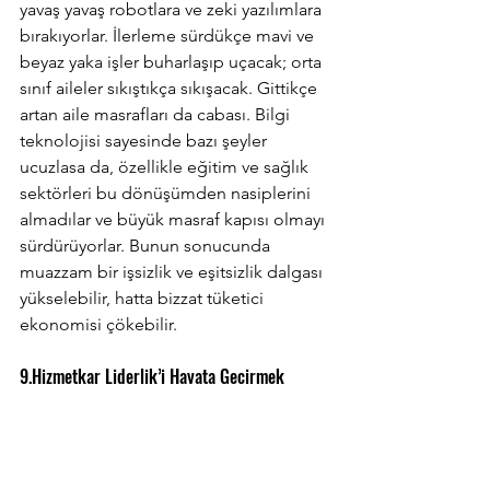
yavaş yavaş robotlara ve zeki yazılımlara 
bırakıyorlar. İlerleme sürdükçe mavi ve 
beyaz yaka işler buharlaşıp uçacak; orta 
sınıf aileler sıkıştıkça sıkışacak. Gittikçe 
artan aile masrafları da cabası. Bilgi 
teknolojisi sayesinde bazı şeyler 
ucuzlasa da, özellikle eğitim ve sağlık 
sektörleri bu dönüşümden nasiplerini 
almadılar ve büyük masraf kapısı olmayı 
sürdürüyorlar. Bunun sonucunda 
muazzam bir işsizlik ve eşitsizlik dalgası 
yükselebilir, hatta bizzat tüketici 
ekonomisi çökebilir.
9.Hizmetkar Liderlik’i Hayata Geçirmek
İstisnasız her sektörde, sadece kendine 
hizmet eden liderlerin yarattığı olumsuz 
etkileri hepimiz görüyoruz. Sadece 
kendini düşünen ve kendine hizmet 