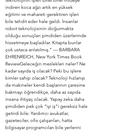
teknolojinin işleri birer birer mideye 
indiren koca ağzı artık en yüksek 
eğitimi ve mahareti gerektiren işleri 
bile tehdit eder hale geldi. İnsanlar 
robot teknolojisinin doğurmakta 
olduğu sonuçları şimdiden üzerlerinde 
hissetmeye başladılar. Kitapta bunlar 
çok ustaca anlatılmış.” — BARBARA 
EHRENREICH, New York Times Book 
ReviewGeleceğin meslekleri neler? Ne 
kadar sayıda iş olacak? Peki bu işlere 
kimler sahip olacak? Teknoloji hızlanıp 
da makineler kendi başlarının çaresine 
bakmayı öğrendikçe, daha az sayıda 
insana ihtiyaç olacak. Yapay zeka daha 
şimdiden pek çok “iyi iş”i gereksiz hale 
getirdi bile: Yardımcı avukatlar, 
gazeteciler, ofis çalışanları, hatta 
bilgisayar programcıları bile yerlerini 