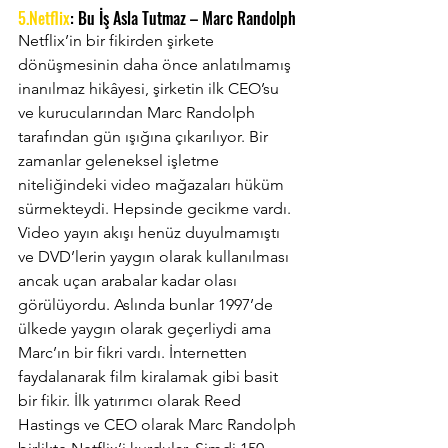
5.Netflix
: Bu İş Asla Tutmaz – Marc Randolph
Netflix’in bir fikirden şirkete 
dönüşmesinin daha önce anlatılmamış 
inanılmaz hikâyesi, şirketin ilk CEO’su 
ve kurucularından Marc Randolph 
tarafından gün ışığına çıkarılıyor. Bir 
zamanlar geleneksel işletme 
niteliğindeki video mağazaları hüküm 
sürmekteydi. Hepsinde gecikme vardı. 
Video yayın akışı henüz duyulmamıştı 
ve DVD’lerin yaygın olarak kullanılması 
ancak uçan arabalar kadar olası 
görülüyordu. Aslında bunlar 1997’de 
ülkede yaygın olarak geçerliydi ama 
Marc’ın bir fikri vardı. İnternetten 
faydalanarak film kiralamak gibi basit 
bir fikir. İlk yatırımcı olarak Reed 
Hastings ve CEO olarak Marc Randolph 