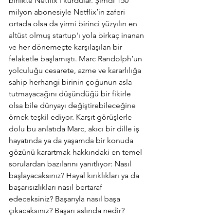
birlikte Netflix’i kurdular. Şimdi 150 
milyon abonesiyle Netflix’in zaferi 
ortada olsa da yirmi birinci yüzyılın en 
altüst olmuş startup'ı yola birkaç inanan 
ve her dönemeçte karşılaşılan bir 
felaketle başlamıştı. Marc Randolph’un 
yolculuğu cesarete, azme ve kararlılığa 
sahip herhangi birinin çoğunun asla 
tutmayacağını düşündüğü bir fikirle 
olsa bile dünyayı değiştirebileceğine 
örnek teşkil ediyor. Karşıt görüşlerle 
dolu bu anlatıda Marc, akıcı bir dille iş 
hayatında ya da yaşamda bir konuda 
gözünü karartmak hakkındaki en temel 
sorulardan bazılarını yanıtlıyor: Nasıl 
başlayacaksınız? Hayal kırıklıkları ya da 
başarısızlıkları nasıl bertaraf 
edeceksiniz? Başarıyla nasıl başa 
çıkacaksınız? Başarı aslında nedir? 