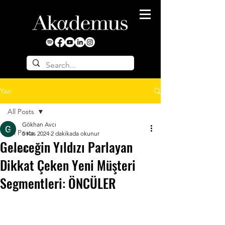
Yazı
All Posts
Gökhan Avcı
All Posts
5 Kas 2024
2 dakikada okunur
Geleceğin Yıldızı Parlayan
Genel
Dikkat Çeken Yeni Müşteri
Segmentleri: ÖNCÜLER