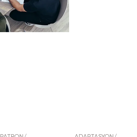
PATRON/
ADAPTASYON/