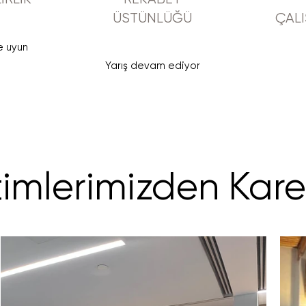
ÜSTÜNLÜĞÜ
ÇALI
 uyun
Yarış devam ediyor
timlerimizden Karele