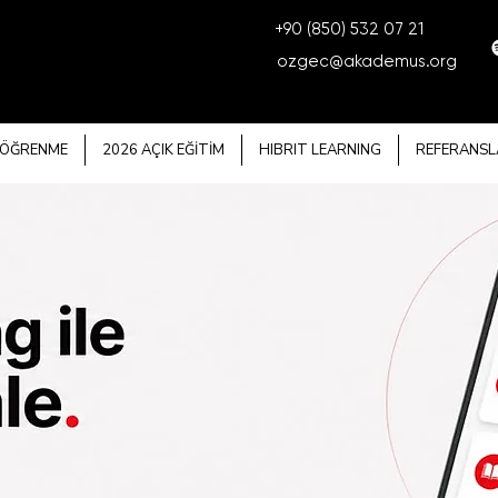
+90 (850) 532 07 21
ozgec@akademus.org
 ÖĞRENME
2026 AÇIK EĞİTİM
HIBRIT LEARNING
REFERANSL