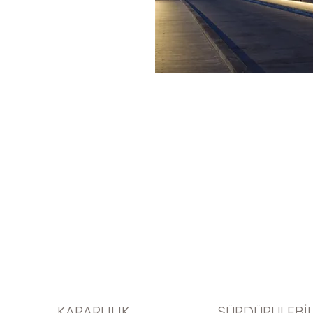
KARARLILIK
SÜRDÜRÜLEBİL