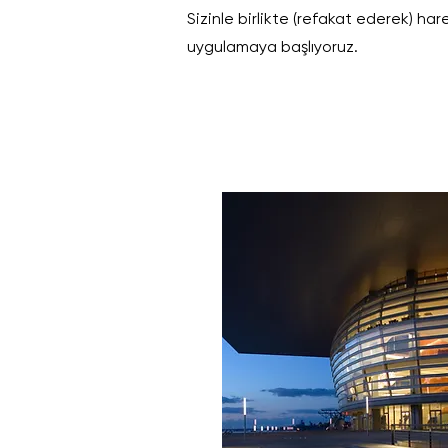
Sizinle birlikte (refakat ederek) ha
uygulamaya başlıyoruz.
70%
Türkiye'deki ilk 500
Şirketin