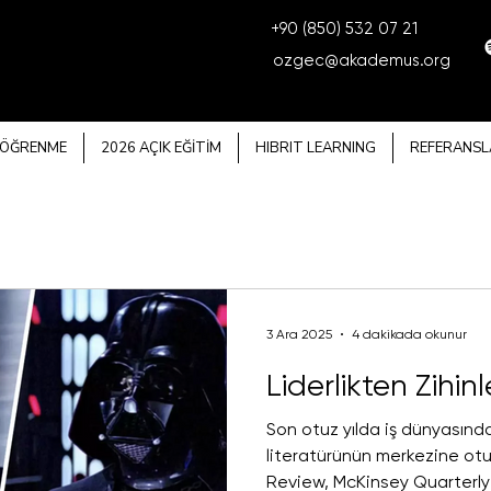
+90 (850) 532 07 21
ozgec@akademus.org
 ÖĞRENME
2026 AÇIK EĞİTİM
HIBRIT LEARNING
REFERANSL
3 Ara 2025
4 dakikada okunur
Liderlikten Zihi
Son otuz yılda iş dünyasında
literatürünün merkezine ot
Review, McKinsey Quarterly 