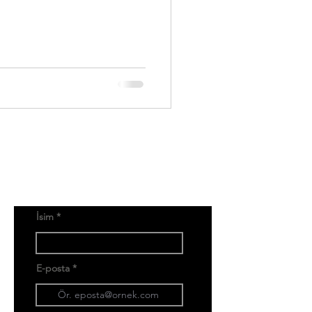
İsim
E-posta