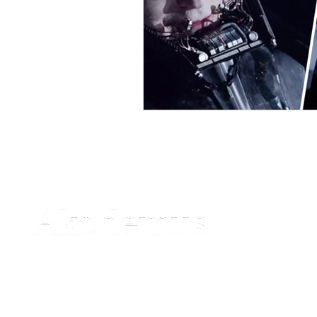
Ha
Vi
Koru Sok., No:20, S Blok, D1,
İlk
Levazım mah., Beşiktaş, İstanbul
Eğ
+90 (850) 532 07 21
Par