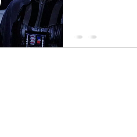
kaynaklarda...
kkımızda
Micro Learning
zyon & Misyon
Deneyimsel Öğrenme
elerimiz
Müşteri Deneyimi
itmenlerimiz
Design Thinking
tnerler