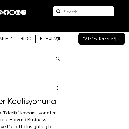
ARIMIZ
BLOG
BİZE ULAŞIN
Eğitim Kataloğu
nler Koalisyonuna
 “liderlik” kavramı, yönetim
urdu. Harvard Business
ve Deloitte Insights gibi