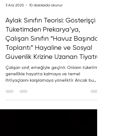
3 Ara 2025
10 dakikada okunur
Aylak Sınıfın Teorisi: Gösterişçi
Tüketimden Prekarya’ya,
Çalışan Sınıfın “Havuz Başında
Toplantı” Hayaline ve Sosyal
Güvenlik Krizine Uzanan Tiyatro
Çalışan sınıf, emeğiyle geçinir. Onların tüketimi,
genellikle hayatta kalmaya ve temel
ihtiyaçlarını karşılamaya yöneliktir. Ancak bu
sınıf, Veblen’in “gösterişçi tüketim” kavramına
kayıtsız kalamaz.