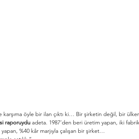
arşıma öyle bir ilan çıktı ki… Bir şirketin değil, bir ülke
si raporuydu
adeta. 1987’den beri üretim yapan, iki fabrik
ro yapan, %40 kâr marjıyla çalışan bir şirket…