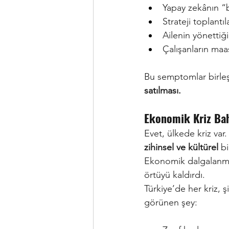
Yapay zekânın “b
Strateji toplantı
Ailenin yönettiğ
Çalışanların maa
Bu semptomlar birleş
satılması.
Ekonomik Kriz Bah
Evet, ülkede kriz var.
zihinsel ve kültürel
bi
Ekonomik dalgalanma
örtüyü kaldırdı.
Türkiye’de her kriz, 
görünen şey: