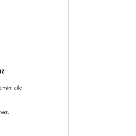
uz
imini aile 
mez.