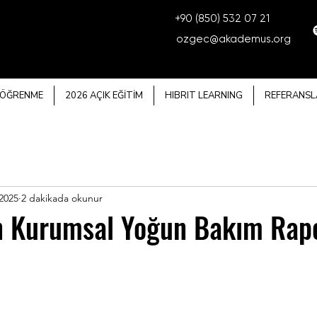
+90 (850) 532 07 21
ozgec@akademus.org
 ÖĞRENME
2026 AÇIK EĞİTİM
HIBRIT LEARNING
REFERANSL
2025
2 dakikada okunur
in Kurumsal Yoğun Bakım Rap