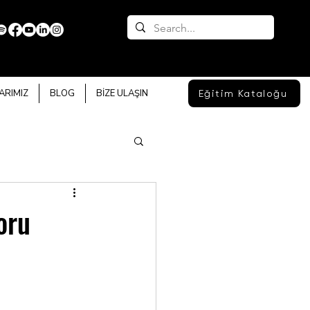
ARIMIZ
BLOG
BİZE ULAŞIN
Eğitim Kataloğu
oru