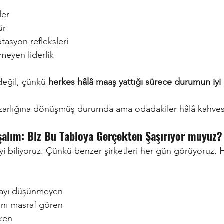
ler
ür
asyon refleksleri
meyen liderlik
değil, çünkü
herkes hâlâ maaş yattığı sürece durumun iyi
ezarlığına dönüşmüş durumda ama odadakiler hâlâ kahvesin
alım: Biz Bu Tabloya Gerçekten Şaşırıyor muyuz?
yi biliyoruz. Çünkü benzer şirketleri her gün görüyoruz. 
mayı düşünmeyen
mını masraf gören
rken