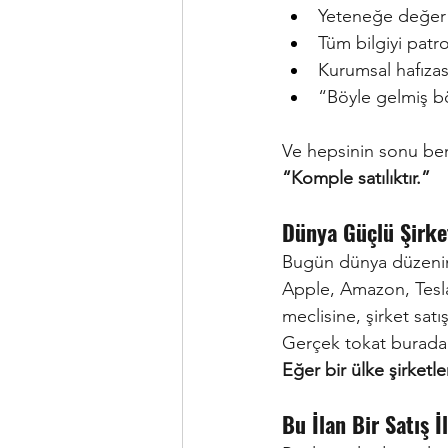
Yeteneğe değer
Tüm bilgiyi patro
Kurumsal hafıza
“Böyle gelmiş bö
Ve hepsinin sonu ben
“Komple satılıktır.”
Dünya Güçlü Şirket
Bugün dünya düzeni
Apple, Amazon, Tesla,
meclisine, şirket satı
Gerçek tokat burada
Eğer bir ülke şirket
Bu İlan Bir Satış İ