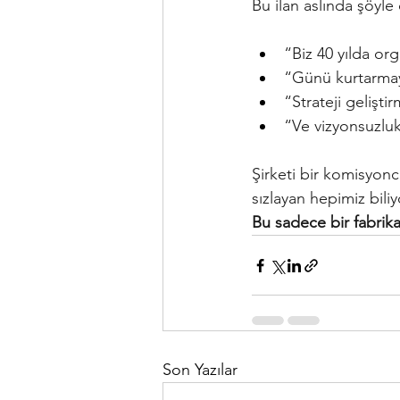
Bu ilan aslında şöyle 
“Biz 40 yılda or
“Günü kurtarmayı
“Strateji geliştir
“Ve vizyonsuzluk
Şirketi bir komisyonc
sızlayan hepimiz biliy
Bu sadece bir fabrika
Son Yazılar