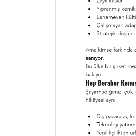
Zayıf kaslar
Yıpranmış kemik
Esnemeyen kült
Çalışmayan adapt
Stratejik düşüne
Ama kimse farkında 
sanıyor
.
Bu ülke bir şirket m
bakıyor.
Hep Beraber Konuş
Şaşırmadığımızı çok i
hikâyesi aynı:
Dış pazara açıl
Teknoloji yatırı
Yenilikçilikten ü