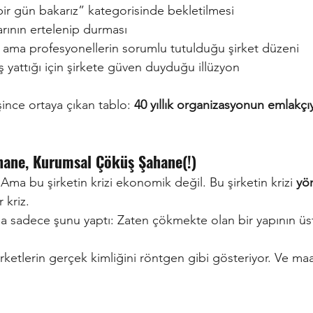
ir gün bakarız” kategorisinde bekletilmesi
larının ertelenip durması
i ama profesyonellerin sorumlu tutulduğu şirket düzeni
ş yattığı için şirkete güven duyduğu illüzyon
ince ortaya çıkan tablo:
40 yıllık organizasyonun emlakçıya
ane, Kurumsal Çöküş Şahane(!)
 Ama bu şirketin krizi ekonomik değil. Bu şirketin krizi
yön
r kriz.
 sadece şunu yaptı: Zaten çökmekte olan bir yapının üs
şirketlerin gerçek kimliğini röntgen gibi gösteriyor. Ve m