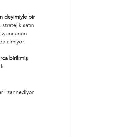
n deyimiyle bir 
tratejik satın 
misyoncunun 
da almıyor.
rca birikmiş 
fı.
ar” zannediyor.