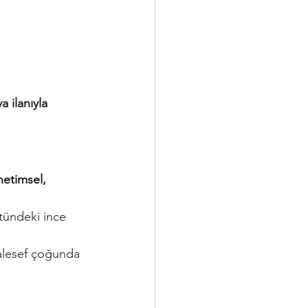
 ilanıyla 
etimsel, 
tündeki ince 
aalesef çoğunda 