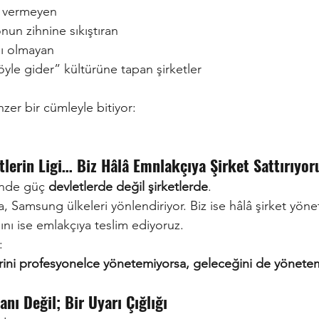
 vermeyen
nun zihnine sıkıştıran
sı olmayan
yle gider” kültürüne tapan şirketler
zer bir cümleyle bitiyor:
lerin Ligi… Biz Hâlâ Emnlakçıya Şirket Sattırıyor
nde güç
devletlerde değil şirketlerde
.
 Samsung ülkeleri yönlendiriyor. Biz ise hâlâ şirket yönet
şını ise emlakçıya teslim ediyoruz.
:
lerini profesyonelce yönetemiyorsa, geleceğini de yönete
lanı Değil; Bir Uyarı Çığlığı