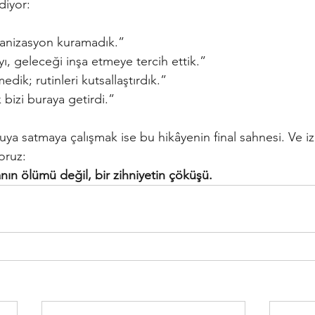
diyor:
ganizasyon kuramadık.”
, geleceği inşa etmeye tercih ettik.”
medik; rutinleri kutsallaştırdık.”
 bizi buraya getirdi.”
uya satmaya çalışmak ise bu hikâyenin final sahnesi. Ve izl
oruz:
nın ölümü değil, bir zihniyetin çöküşü.