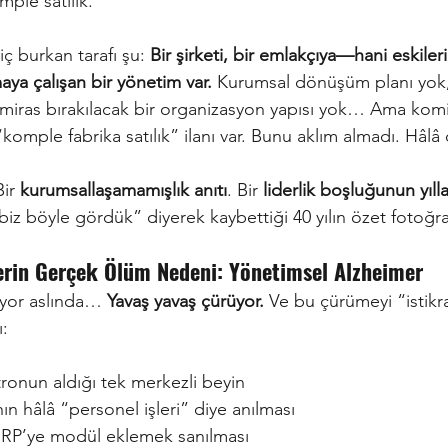
mple satılık.”
, iç burkan tarafı şu:
Bir şirketi, bir emlakçıya—hani eskileri
a çalışan bir yönetim var.
Kurumsal dönüşüm planı yok, s
 miras bırakılacak bir organizasyon yapısı yok… Ama ko
omple fabrika satılık” ilanı var. Bunu aklım almadı. Hâlâ 
Bir
kurumsallaşamamışlık anıtı
. Bir
liderlik boşluğunun yılla
“biz böyle gördük” diyerek kaybettiği 40 yılın özet fotoğra
lerin Gerçek Ölüm Nedeni: Yönetimsel Alzheimer
ıyor aslında…
Yavaş yavaş çürüyor.
Ve bu çürümeyi “istikr
:
tronun aldığı tek merkezli beyin
ın hâlâ “personel işleri” diye anılması
 ERP’ye modül eklemek sanılması