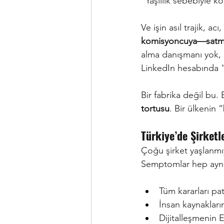
“Yaşlılık sebebiyle ko
Ve işin asıl trajik, acı
komisyoncuya—satmay
alma danışmanı yok,
LinkedIn hesabında “k
Bir fabrika değil bu. 
tortusu
. Bir ülkenin 
Türkiye’de Şirket
Çoğu şirket yaşlanm
Semptomlar hep aynı
Tüm kararları pa
İnsan kaynakların
Dijitalleşmenin